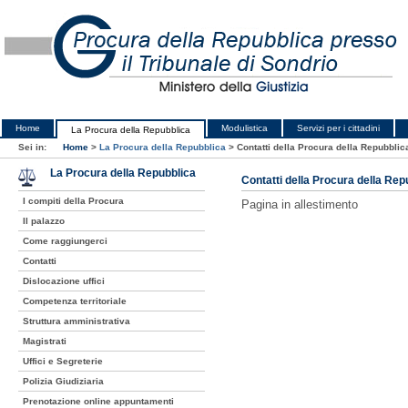
Home
Modulistica
Servizi per i cittadini
La Procura della Repubblica
Sei in:
Home
>
La Procura della Repubblica
>
Contatti della Procura della Repubblic
La Procura della Repubblica
Contatti della Procura della Rep
I compiti della Procura
Pagina in allestimento
Il palazzo
Come raggiungerci
Contatti
Dislocazione uffici
Competenza territoriale
Struttura amministrativa
Magistrati
Uffici e Segreterie
Polizia Giudiziaria
Prenotazione online appuntamenti